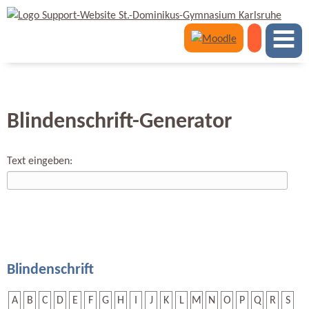
Blindenschrift-Generator
Text eingeben:
Blindenschrift
A
B
C
D
E
F
G
H
I
J
K
L
M
N
O
P
Q
R
S