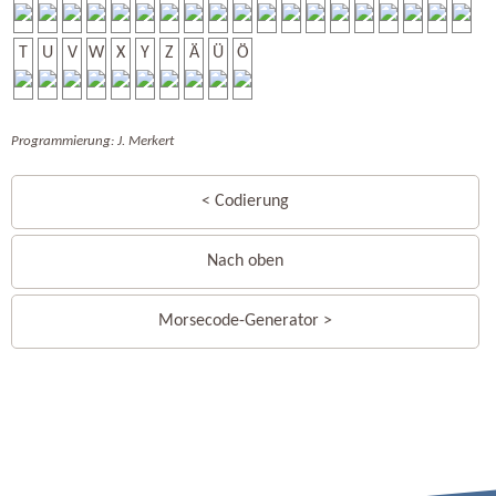
T
U
V
W
X
Y
Z
Ä
Ü
Ö
Programmierung: J. Merkert
< Codierung
Nach oben
Morsecode-Generator >