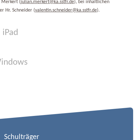
 Merkert (
julian.merkert@ka.sstfr.de
), bei inhaltlichen
er Hr. Schneider (
valentin.schneider@ka.sstfr.de
).
 iPad
Windows
Schulträger